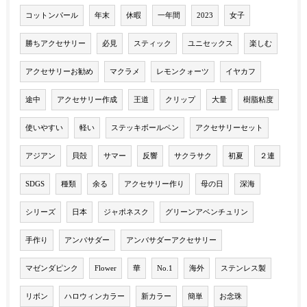
コットンパール
年末
休暇
一年間
2023
女子
勝ちアクセサリー
必見
スティック
ユニセックス
楽しむ
アクセサリーお勧め
マクラメ
レモンクォーツ
イヤカフ
途中
アクセサリー作成
王道
クリップ
大量
樹脂粘度
使いやすい
軽い
ステッキボールペン
アクセサリーセット
アジアン
貝殻
サマー
反響
サクラサク
初夏
２連
SDGS
種類
余る
アクセサリー作り
母の日
深海
シリーズ
日本
ジャポネスク
グリーンアベンチュリン
手作り
アンバサダー
アンバサダーアクセサリー
マゼンダピンク
Flower
華
No.1
海外
ステンレス製
リボン
ハロウィンカラー
新カラー
簡単
お念珠