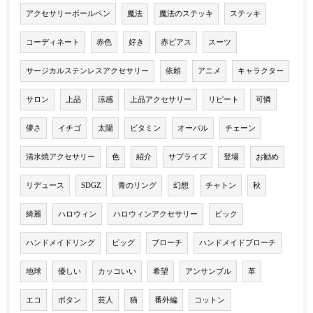
アクセサリーボールペン
魔法
魔法のステッキ
ステッキ
コーディネート
赤色
好き
赤ピアス
スーツ
サージカルステンレスアクセサリー
依頼
アニメ
キャラクター
サロン
上品
涼感
上品アクセサリー
リピート
可憐
儚さ
イチゴ
太陽
ビタミン
オーバル
チェーン
清水焼アクセサリー
色
紹介
サプライズ
登場
お勧め
リデュース
SDGZ
青のリング
幻想
チャトン
秋
綺麗
ハロウィン
ハロウィンアクセサリー
ビック
ハンドメイドリング
ビッグ
ブローチ
ハンドメイドブローチ
地球
優しい
カッコいい
希望
アンサンブル
革
エコ
ボタン
芸人
猫
番外編
コットン