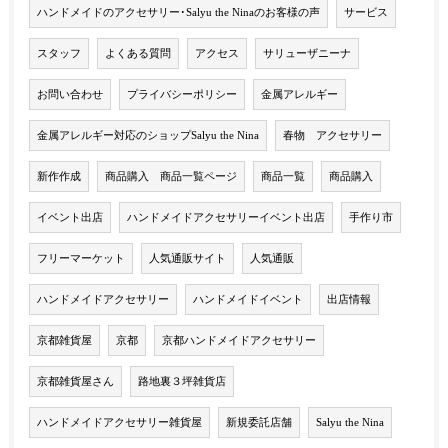
ハンドメイドのアクセサリー･Salyu the Ninaのお客様の声
サービス
スタッフ
よくある質問
アクセス
サリューザニーナ
お問い合わせ
プライバシーポリシー
金属アレルギー
金属アレルギー対応のショップSalyu the Nina
春物 アクセサリー
新作作成
商品購入 商品一覧ページ
商品一覧
商品購入
イベント出店
ハンドメイドアクセサリーイベント出店
手作り市
フリーマーケット
人気通販サイト
人気通販
ハンドメイドアクセサリー
ハンドメイドイベント
出店情報
京都雑貨屋
京都
京都ハンドメイドアクセサリー
京都雑貨屋さん
路地裏３坪雑貨店
ハンドメイドアクセサリー雑貨屋
新規委託店舗
Salyu the Nina