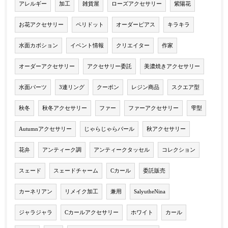
アレルギー
加工
雑貨屋
ローズアクセサリー
紫陽花
お花アクセサリー
ペリドット
オーダーピアス
キラキラ
水面カボション
イベント情報
クリエイター
作家
オーダーアクセサリー
アクセサリー委託
美濃焼きアクセサリー
水面パーツ
3連リング
クーポン
レジン商品
スクエア型
秋冬
秋冬アクセサリー
ファー
ファーアクセサリー
雫型
Autumnアクセサリー
じゃらじゃらパール
秋アクセサリー
花弁
アンティーク調
アンティークタッセル
コレクション
スェード
スェードチャーム
Cカール
委託販売
カーネリアン
リメイク加工
兼用
SalyutheNina
ジャラジャラ
Cカールアクセサリー
ホワイト
カール