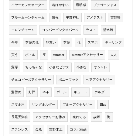
イヤーカフのオーダー
着けやすい
透明感
プチゴージャス
ブルームーンチャーム
情報
平野神社
アメジスト
吉野杉
コロンチャーム
コッパーピンクオパール
ラスト
清水焼
今年
季節の花
即買い
季節
花
スマホ
キーリング
買う
ボトル
雫
summer
summerアクセサリー
大人
変形
ちっちゃな
小さなピアス
小さな
オシャレ
チェコビーズアクセサリー
ポニーフック
ヘアアクセサリー
髪留め
好評
本革
ボール
キュート
ホルダー
スマホ用
リングホルダー
ブルーアクセサリー
Blue
長尾天満宮
アクセサリーお休み
売れてる
故郷
海
ステンレス
金魚
吉野木工
コラボ商品