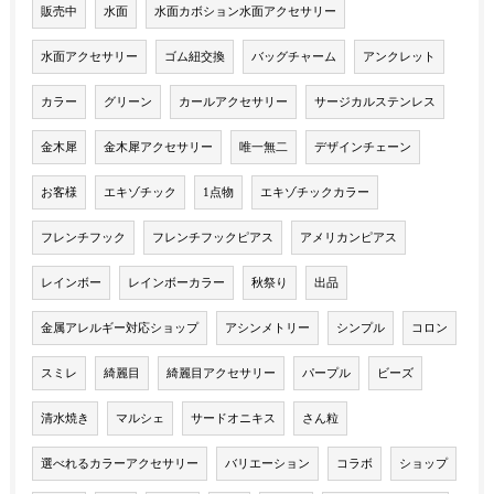
販売中
水面
水面カボション水面アクセサリー
水面アクセサリー
ゴム紐交換
バッグチャーム
アンクレット
カラー
グリーン
カールアクセサリー
サージカルステンレス
金木犀
金木犀アクセサリー
唯一無二
デザインチェーン
お客様
エキゾチック
1点物
エキゾチックカラー
フレンチフック
フレンチフックピアス
アメリカンピアス
レインボー
レインボーカラー
秋祭り
出品
金属アレルギー対応ショップ
アシンメトリー
シンプル
コロン
スミレ
綺麗目
綺麗目アクセサリー
パープル
ビーズ
清水焼き
マルシェ
サードオニキス
さん粒
選べれるカラーアクセサリー
バリエーション
コラボ
ショップ