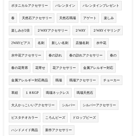
ボタニカルアクセサリー
バレンタイン
バレンタインプレゼント
春
天然石アクセサリー
天然石瑪瑙
アゲート
楽しみ
楽しみが2倍
２WAYアクセサリー
２WAY
２WAYイヤリング
2WAYピアス
名刺
新しい名刺
店舗名刺
水中花
水中花アクセサリー
春の訪れ
春の訪れアクセサリー
春の
春の花寄席
花寄せ
花アクセサリー
金属アレルギー対応
金属アレルギー対応商品
瑪瑙
瑪瑙アクセサリー
チョーカー
革紐
１８KGP
瑪瑙ネックレス
瑪瑙天然石
大人かっこいいアクセサリー
シルバー
シルバーアクセサリー
ピスタチオカラー
ころんビーズ
ドロップビーズ
ハンドメイド商品
新作アクセサリー