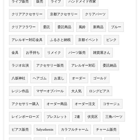
ライブ販売
販売
ライブ
ハンドメイド作家
クリアアクセサリー
京都アクセサリー
クリアパーツ
クリアフラワー
委託
委託商品
風鈴
新商品
ブルー
アレルギー対応金具
ふるさと納税
京都イベント
ピンク
金具
お手持ち
リメイク
パーツ販売
雑貨屋さん
ラジオ出演
アクセサリー販売
アレルギー対応
委託納品
八坂神社
ヘアゴム
お直し
オーダー
ゴールド
レジン作品
マザーオブパール
大人気
ロングピアス
アクセサリー購入
オーダー商品
オーダー注文
コサージュ
レインボーローズ
ブレスレット
2連
伏見区
三角パーツ
ピアス販売
Salyuthenin
カラフルチャーム
チャーム販売