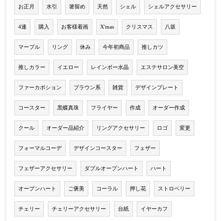
お正月
水引
箸留め
天然
シェル
シェルアクセサリー
4連
購入
お客様着画
X'mas
クリスマス
八坂
マーブル
リング
休み
今年初商品
推しカツ
推しカラー
イエロー
レインボー水晶
エステサロン美空
ファーカボション
ブラウン系
雑貨
デザインプレート
コースター
黒蝶真珠
フライヤー
作成
オーダー作成
クール
オーダー品紹介
リングアクセサリー
ロゴ
変更
フォーマルコーデ
デザインコースター
フェザー
フェザーアクセサリー
ダブルオープンハート
ハート
オープンハート
ご褒美
コーラル
押し花
ストロベリー
チェリー
チェリーアクセサリー
台紙
イヤーカフ