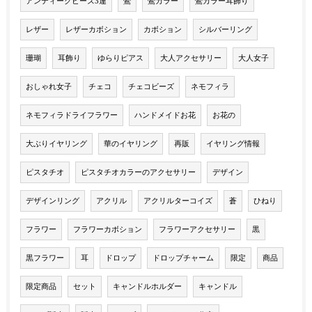
アンティークビーズ3連
鶯
鶯カラー
鶯カラー耳飾り
レザー
レザーカボション
カボション
シルバーリング
珊瑚
耳飾り
ゆらりピアス
大人アクセサリー
大人女子
おしゃれ女子
チェコ
チェコビーズ
ネモフィラ
ネモフィラドライフラワー
ハンドメイドお花
お花の
大ぶりイヤリング
華のイヤリング
再販
イヤリング情報
ピスタチオ
ピスタチオカラーのアクセサリー
デザイン
デザインリング
アクリル
アクリルターコイズ
蒼
ひねり
フラワー
フラワーカボション
フラワーアクセサリー
黒
黒フラワー
耳
ドロップ
ドロップチャーム
限定
商品
限定商品
セット
キャンドルホルダー
キャンドル