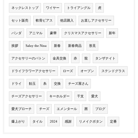
ネックレストップ
ワイヤー
トライアングル
虎
セット販売
軟骨ピアス
他店購入
お直しアクセサリー
パンダ
アニマル
豪華
クリスマスアクセサリー
新年
挨拶
Saluy the Nina
新春
新春商品
形見
アクセサリーのバトン
金具交換
赤
龍
タンザナイト
ドライフラワーアクセサリー
ローズ
オープン
ステンドグラス
ドライ
飴玉
糸
交換
チーズ屋さん
チーズアクセサリー
キーホルダー
干支
愛犬
愛犬ブローチ
チーズ
エメンタール
茜
ブログ
爆上がり
タイル
2024
感謝
リメイクボタン
定番