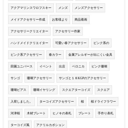
アクアマリンスワロフスキー
メンズ
メンズアクセサリー
メイドアクセサリー作成
お客様より
商品着画
アクセサリークリエイター
アクセサリー作家
ハンドメイドクリエイター
可愛い春アクセサリー
ピンク系の
ピンク系アクセサリー
春カラー
金属アレルギーが出にくい金具
田園ユニバース
イベント
出店
ベロニカ
ピンク珊瑚
サンゴ
珊瑚アクセサリー
サンゴと１８KGPのアクセサリー
珊瑚ピアス
珊瑚イヤリング
スクエアターコイズ
スクエア
入荷しました。
ターコイズアクセサリー
桜
桜ドライフラワー
河津桜
木材プレート
ヒノキの表札
プレート
手作り表札
ターコイズ風
アクリルカボション