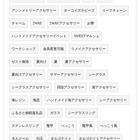
アシンメトリーアクセサリー
ターコイズ小ビーズ
リーフチェーン
チャーム
2WAY
2WAYアクセサリー
お華
ハンドメイドアクセサリーイベント
SWEETマルシェ
ワークショップ
金具変更可能
リメイクアクセサリー
ゼスト御池
夏向け
夏
夏アクセサリー
夏向けアクセサリー
サマーアクセサリー
シーグラス
シーグラスアクセサリー
貝殻アクセサリー
海アクセサリー
海レジン
海恋
ハンドメイド海アクセサリー
シーアクセサリー
ふるさと納税返礼品
ガラス
シーグラスリング
ステンレスリング
鼈甲
べっこう
鼈甲風
べっこう風
大人クール
勾玉
オルゴナイト
オルゴナイトアクセサリー