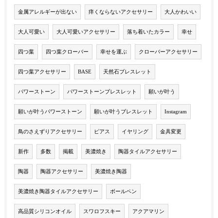
金属アレルギーが出ない
痒くならないアクセサリー
大人かわいい
大人可愛い
大人可愛いアクセサリー
落ち着いたカラー
幸せ
四つ葉
四つ葉クローバー
幸せを運ぶ
クローバーアクセサリー
四つ葉アクセサリー
BASE
天然石ブレスレット
パワーストーン
パワーストーンブレスレット
願いが叶う
願いが叶うパワーストーン
願いが叶うブレスレット
Instagram
鳥のさえずりアクセサリー
ピアス
イヤリング
金具変更
新作
多数
掲載
美濃焼き
陶器タイルアクセサリー
陶器
陶器アクセサリー
美濃焼き陶器
美濃焼き陶器タイルアクセサリー
ボールペン
高品質シリコンオイル
スワロフスキー
アクアマリン