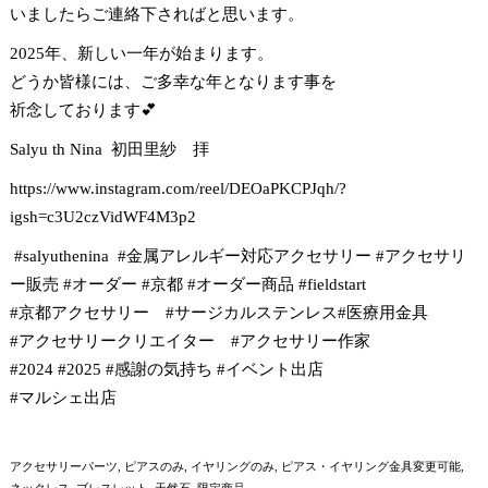
いましたらご連絡下さればと思います。
2025年、新しい一年が始まります。
どうか皆様には、ご多幸な年となります事を
祈念しております💕
Salyu th Nina 初田里紗 拝
https://www.instagram.com/reel/DEOaPKCPJqh/?
igsh=c3U2czVidWF4M3p2
#salyuthenina #金属アレルギー対応アクセサリー #アクセサリ
ー販売 #オーダー #京都 #オーダー商品 #fieldstart
#京都アクセサリー #サージカルステンレス#医療用金具
#アクセサリークリエイター #アクセサリー作家
#2024 #2025 #感謝の気持ち #イベント出店
#マルシェ出店
アクセサリーパーツ
ピアスのみ
イヤリングのみ
ピアス・イヤリング金具変更可能