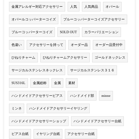
金属アレルギー対応アクセサリー
人気
人気商品
オパール
オパールコッパーターコイズ
ブルーコッパーターコイズアクセサリー
ブルーコッパーターコイズ
SOLD OUT
カラーバリエーション
色違い
アクセサリーを持って
オーダー品
オーダー品受付中
ひねりチャーム
ひねりチャームアクセサリー
ゴールドネックレス
サージカルステンレスネックレス
サージカルステンレス３１６
SUS316L
金属総称
金属
素材
ハンドメイドアクセサリーピアス
ハンドメイド部
minne
ミンネ
ハンドメイドアクセサリーイヤリング
ハンドメイドアクセサリーショップ
ハンドメイドアクセサリー台紙
ピアス台紙
イヤリング台紙
アクセサリー台紙