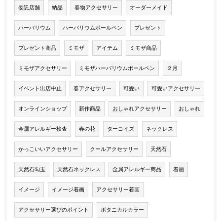
委託店舗
納品
春物アクセサリー
オーダーメイド
ハーバリウム
ハーバリウムボールペン
プレゼント
プレゼント商品
ミモザ
アイテム
ミモザ商品
ミモザアクセサリー
ミモザハーバリウムボールペン
２月
イベント出店中止
春アクセサリー
可愛い
可愛いアクセサリー
オンラインショップ
新作商品
おしゃれアクセサリー
おしゃれ
金属アレルギー検査
春の花
ターコイズ
ネックレス
かっこいいアクセサリー
クールアクセサリー
天然石
天然石勾玉
天然石ネックレス
金属アレルギー商品
着画
イメージ
イメージ着画
アクセサリー着画
アクセサリー選びのポイント
ボタニカルカラー