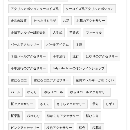
アクリルカボションターコイズ風
ターコイズ風アクリルカボション
金具未設置
たっぷりミモザ
お花
お花のアクセサリー
金属アレルギー対応金具
入学式
卒業式
フォーマル
パールアクセサリー
パールアイテム
３連
３連パールアクセサリー
今年流行
流行
はやりのアクセサリー
今年流行のアクセサリー
Salyu the Ninaのオンラインショップ
雪だるま型
雪だるま型アクセサリー
金属アレルギーが出にくい
パール
ゆらり
ゆらりパール
ゆらりパールアクセサリー
桜アクセサリー
さくら
さくらアクセサリー
雫方
しずく
桜雫型
桜ゆらり
桜ゆらりアクセサリー
桜ひらり
ピンクアクセサリー
桜色アクセサリー
桜色
桜花弁