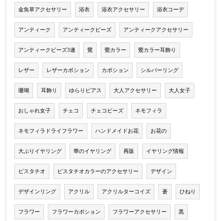
金魚草アクセサリー
浴衣
浴衣アクセサリー
浴衣コーデ
アンティーク
アンティークビーズ
アンティークアクセサリー
アンティークビーズ3連
鶯
鶯カラー
鶯カラー耳飾り
レザー
レザーカボション
カボション
シルバーリング
珊瑚
耳飾り
ゆらりピアス
大人アクセサリー
大人女子
おしゃれ女子
チェコ
チェコビーズ
ネモフィラ
ネモフィラドライフラワー
ハンドメイドお花
お花の
大ぶりイヤリング
華のイヤリング
再販
イヤリング情報
ピスタチオ
ピスタチオカラーのアクセサリー
デザイン
デザインリング
アクリル
アクリルターコイズ
蒼
ひねり
フラワー
フラワーカボション
フラワーアクセサリー
黒