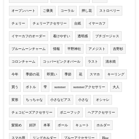
オープンハート
ご褒美
コーラル
押し花
ストロベリー
チェリー
チェリーアクセサリー
台紙
イヤーカフ
イヤーカフのオーダー
着けやすい
透明感
プチゴージャス
ブルームーンチャーム
情報
平野神社
アメジスト
吉野杉
コロンチャーム
コッパーピンクオパール
ラスト
清水焼
今年
季節の花
即買い
季節
花
スマホ
キーリング
買う
ボトル
雫
summer
summerアクセサリー
大人
変形
ちっちゃな
小さなピアス
小さな
オシャレ
チェコビーズアクセサリー
ポニーフック
ヘアアクセサリー
髪留め
好評
本革
ボール
キュート
ホルダー
スマホ用
リングホルダー
ブルーアクセサリー
Blue