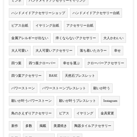
ミンネ
ハンドメイドアクセサリーイヤリング
ハンドメイドアクセサリーショップ
ハンドメイドアクセサリー台紙
ピアス台紙
イヤリング台紙
アクセサリー台紙
金属アレルギーが出ない
痒くならないアクセサリー
大人かわいい
大人可愛い
大人可愛いアクセサリー
落ち着いたカラー
幸せ
四つ葉
四つ葉クローバー
幸せを運ぶ
クローバーアクセサリー
四つ葉アクセサリー
BASE
天然石ブレスレット
パワーストーン
パワーストーンブレスレット
願いが叶う
願いが叶うパワーストーン
願いが叶うブレスレット
Instagram
鳥のさえずりアクセサリー
ピアス
イヤリング
金具変更
新作
多数
掲載
美濃焼き
陶器タイルアクセサリー