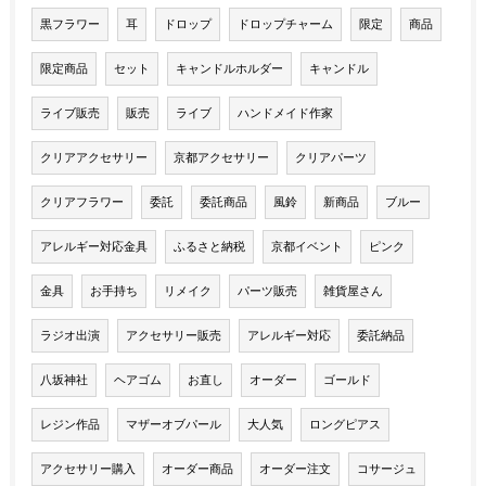
黒フラワー
耳
ドロップ
ドロップチャーム
限定
商品
限定商品
セット
キャンドルホルダー
キャンドル
ライブ販売
販売
ライブ
ハンドメイド作家
クリアアクセサリー
京都アクセサリー
クリアパーツ
クリアフラワー
委託
委託商品
風鈴
新商品
ブルー
アレルギー対応金具
ふるさと納税
京都イベント
ピンク
金具
お手持ち
リメイク
パーツ販売
雑貨屋さん
ラジオ出演
アクセサリー販売
アレルギー対応
委託納品
八坂神社
ヘアゴム
お直し
オーダー
ゴールド
レジン作品
マザーオブパール
大人気
ロングピアス
アクセサリー購入
オーダー商品
オーダー注文
コサージュ