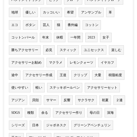
地球
優しい
カッコいい
希望
アンサンブル
革
エコ
ボタン
芸人
猫
番外編
コットン
コットンパール
年末
休暇
一年間
2023
女子
勝ちアクセサリー
必見
スティック
ユニセックス
楽しむ
アクセサリーお勧め
マクラメ
レモンクォーツ
イヤカフ
途中
アクセサリー作成
王道
クリップ
大量
樹脂粘度
使いやすい
軽い
ステッキボールペン
アクセサリーセット
アジアン
貝殻
サマー
反響
サクラサク
初夏
２連
SDGS
種類
余る
アクセサリー作り
母の日
深海
シリーズ
日本
ジャポネスク
グリーンアベンチュリン