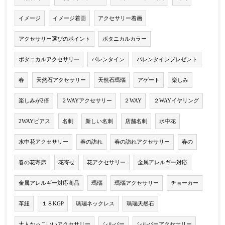
イメージ
イメージ着画
アクセサリー着画
アクセサリー選びのポイント
ボタニカルカラー
ボタニカルアクセサリー
バレンタイン
バレンタインプレゼント
春
天然石アクセサリー
天然石瑪瑙
アゲート
楽しみ
楽しみが2倍
２WAYアクセサリー
２WAY
２WAYイヤリング
2WAYピアス
名刺
新しい名刺
店舗名刺
水中花
水中花アクセサリー
春の訪れ
春の訪れアクセサリー
春の
春の花寄席
花寄せ
花アクセサリー
金属アレルギー対応
金属アレルギー対応商品
瑪瑙
瑪瑙アクセサリー
チョーカー
革紐
１８KGP
瑪瑙ネックレス
瑪瑙天然石
大人かっこいいアクセサリー
シルバー
シルバーアクセサリー