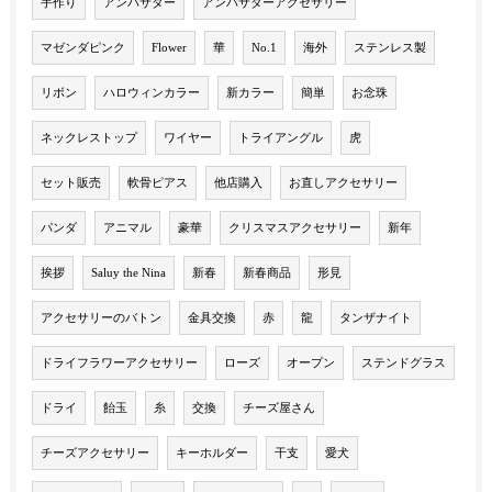
手作り
アンバサダー
アンバサダーアクセサリー
マゼンダピンク
Flower
華
No.1
海外
ステンレス製
リボン
ハロウィンカラー
新カラー
簡単
お念珠
ネックレストップ
ワイヤー
トライアングル
虎
セット販売
軟骨ピアス
他店購入
お直しアクセサリー
パンダ
アニマル
豪華
クリスマスアクセサリー
新年
挨拶
Saluy the Nina
新春
新春商品
形見
アクセサリーのバトン
金具交換
赤
龍
タンザナイト
ドライフラワーアクセサリー
ローズ
オープン
ステンドグラス
ドライ
飴玉
糸
交換
チーズ屋さん
チーズアクセサリー
キーホルダー
干支
愛犬