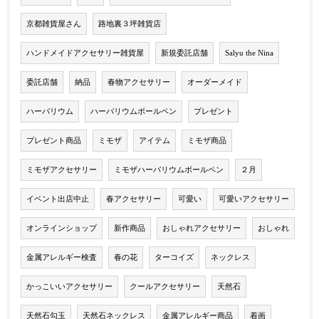
京都雑貨屋さん
路地裏３坪雑貨店
ハンドメイドアクセサリー雑貨屋
新規委託店舗
Salyu the Nina
委託店舗
納品
春物アクセサリー
オーダーメイド
ハーバリウム
ハーバリウムボールペン
プレゼント
プレゼント商品
ミモザ
アイテム
ミモザ商品
ミモザアクセサリー
ミモザハーバリウムボールペン
２月
イベント出店中止
春アクセサリー
可愛い
可愛いアクセサリー
オンラインショップ
新作商品
おしゃれアクセサリー
おしゃれ
金属アレルギー検査
春の花
ターコイズ
ネックレス
かっこいいアクセサリー
クールアクセサリー
天然石
天然石勾玉
天然石ネックレス
金属アレルギー商品
着画