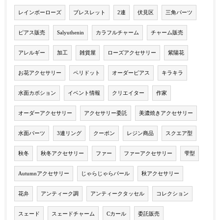
レインボーローズ
ブレスレット
2連
伏見区
三角パーツ
ピアス販売
Salyuthenin
カラフルチャーム
チャーム販売
アレルギー
加工
雑貨屋
ローズアクセサリー
紫陽花
お花アクセサリー
ペリドット
オーダーピアス
キラキラ
水面カボション
イベント情報
クリエイター
作家
オーダーアクセサリー
アクセサリー委託
美濃焼きアクセサリー
水面パーツ
3連リング
クーポン
レジン商品
スクエア型
秋冬
秋冬アクセサリー
ファー
ファーアクセサリー
雫型
Autumnアクセサリー
じゃらじゃらパール
秋アクセサリー
花弁
アンティーク調
アンティークタッセル
コレクション
スェード
スェードチャーム
Cカール
委託販売