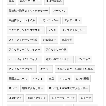
陶器
陶器アクセサリー
美濃焼き陶器
美濃焼き陶器タイルアクセサリー
ボールペン
高品質シリコンオイル
スワロフスキー
アクアマリン
アクアマリンスワロフスキー
メンズ
メンズアクセサリー
メイドアクセサリー作成
お客様より
商品着画
アクセサリークリエイター
アクセサリー作家
ハンドメイドクリエイター
可愛い春アクセサリー
ピンク系の
ピンク系アクセサリー
春カラー
金属アレルギーが出にくい金具
田園ユニバース
イベント
出店
ベロニカ
ピンク珊瑚
サンゴ
珊瑚アクセサリー
サンゴと１８KGPのアクセサリー
珊瑚ピアス
珊瑚イヤリング
スクエアターコイズ
スクエア