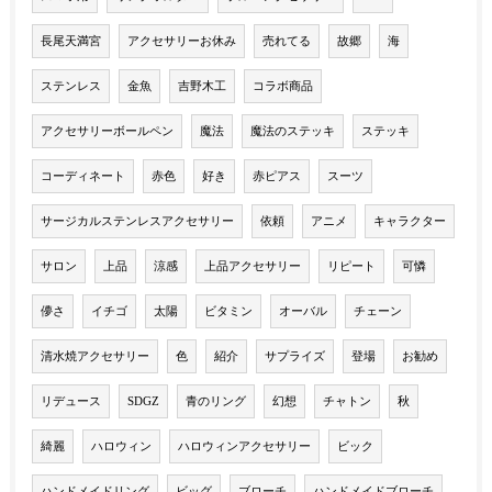
長尾天満宮
アクセサリーお休み
売れてる
故郷
海
ステンレス
金魚
吉野木工
コラボ商品
アクセサリーボールペン
魔法
魔法のステッキ
ステッキ
コーディネート
赤色
好き
赤ピアス
スーツ
サージカルステンレスアクセサリー
依頼
アニメ
キャラクター
サロン
上品
涼感
上品アクセサリー
リピート
可憐
儚さ
イチゴ
太陽
ビタミン
オーバル
チェーン
清水焼アクセサリー
色
紹介
サプライズ
登場
お勧め
リデュース
SDGZ
青のリング
幻想
チャトン
秋
綺麗
ハロウィン
ハロウィンアクセサリー
ビック
ハンドメイドリング
ビッグ
ブローチ
ハンドメイドブローチ