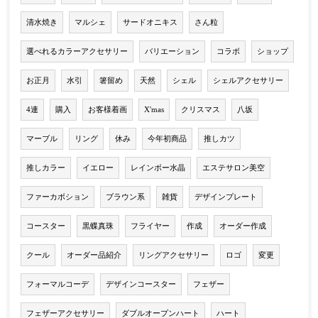
清水焼き
マルシェ
サードオニキス
さん粒
選べれるカラーアクセサリー
バリエーション
コラボ
ショップ
お正月
水引
箸留め
天然
シェル
シェルアクセサリー
4連
購入
お客様着画
X'mas
クリスマス
八坂
マーブル
リング
休み
今年初商品
推しカツ
推しカラー
イエロー
レインボー水晶
エステサロン美空
ファーカボション
ブラウン系
雑貨
デザインプレート
コースター
黒蝶真珠
フライヤー
作成
オーダー作成
クール
オーダー品紹介
リングアクセサリー
ロゴ
変更
フォーマルコーデ
デザインコースター
フェザー
フェザーアクセサリー
ダブルオープンハート
ハート