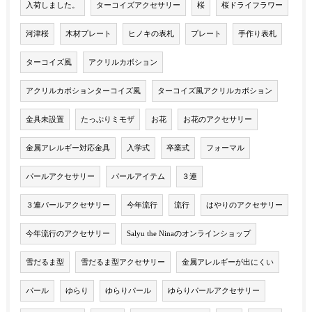
入荷しました。
ターコイズアクセサリー
桜
桜ドライフラワー
河津桜
木材プレート
ヒノキの表札
プレート
手作り表札
ターコイズ風
アクリルカボション
アクリルカボションターコイズ風
ターコイズ風アクリルカボション
金具未設置
たっぷりミモザ
お花
お花のアクセサリー
金属アレルギー対応金具
入学式
卒業式
フォーマル
パールアクセサリー
パールアイテム
３連
３連パールアクセサリー
今年流行
流行
はやりのアクセサリー
今年流行のアクセサリー
Salyu the Ninaのオンラインショップ
雪だるま型
雪だるま型アクセサリー
金属アレルギーが出にくい
パール
ゆらり
ゆらりパール
ゆらりパールアクセサリー