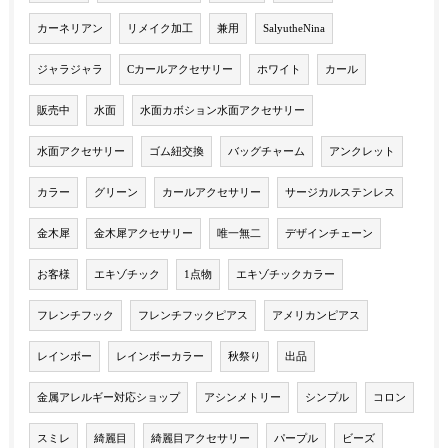
カーネリアン
リメイク加工
兼用
SalyutheNina
ジャラジャラ
Cカールアクセサリー
ホワイト
カール
販売中
水面
水面カボション水面アクセサリー
水面アクセサリー
ゴム紐交換
バッグチャーム
アンクレット
カラー
グリーン
カールアクセサリー
サージカルステンレス
金木犀
金木犀アクセサリー
唯一無二
デザインチェーン
お客様
エキゾチック
1点物
エキゾチックカラー
フレンチフック
フレンチフックピアス
アメリカンピアス
レインボー
レインボーカラー
秋祭り
出品
金属アレルギー対応ショップ
アシンメトリー
シンプル
コロン
スミレ
綺麗目
綺麗目アクセサリー
パープル
ビーズ