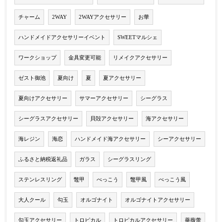
チャーム
2WAY
2WAYアクセサリー
お華
ハンドメイドアクセサリーイベント
SWEETマルシェ
ワークショップ
金具変更可能
リメイクアクセサリー
ゼスト御池
夏向け
夏
夏アクセサリー
夏向けアクセサリー
サマーアクセサリー
シーグラス
シーグラスアクセサリー
貝殻アクセサリー
海アクセサリー
海レジン
海恋
ハンドメイド海アクセサリー
シーアクセサリー
ふるさと納税返礼品
ガラス
シーグラスリング
ステンレスリング
鼈甲
べっこう
鼈甲風
べっこう風
大人クール
勾玉
オルゴナイト
オルゴナイトアクセサリー
勾玉アクセサリー
トロピカル
トロピカルアクセサリー
薔薇蕾