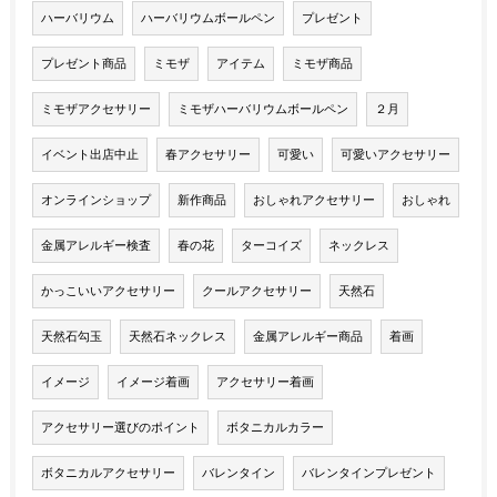
ハーバリウム
ハーバリウムボールペン
プレゼント
プレゼント商品
ミモザ
アイテム
ミモザ商品
ミモザアクセサリー
ミモザハーバリウムボールペン
２月
イベント出店中止
春アクセサリー
可愛い
可愛いアクセサリー
オンラインショップ
新作商品
おしゃれアクセサリー
おしゃれ
金属アレルギー検査
春の花
ターコイズ
ネックレス
かっこいいアクセサリー
クールアクセサリー
天然石
天然石勾玉
天然石ネックレス
金属アレルギー商品
着画
イメージ
イメージ着画
アクセサリー着画
アクセサリー選びのポイント
ボタニカルカラー
ボタニカルアクセサリー
バレンタイン
バレンタインプレゼント