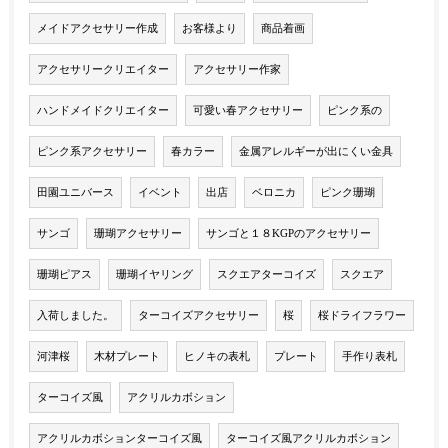
メイドアクセサリー作成
お客様より
商品着画
アクセサリークリエイター
アクセサリー作家
ハンドメイドクリエイター
可愛い春アクセサリー
ピンク系の
ピンク系アクセサリー
春カラー
金属アレルギーが出にくい金具
田園ユニバース
イベント
出店
ベロニカ
ピンク珊瑚
サンゴ
珊瑚アクセサリー
サンゴと１８KGPのアクセサリー
珊瑚ピアス
珊瑚イヤリング
スクエアターコイズ
スクエア
入荷しました。
ターコイズアクセサリー
桜
桜ドライフラワー
河津桜
木材プレート
ヒノキの表札
プレート
手作り表札
ターコイズ風
アクリルカボション
アクリルカボションターコイズ風
ターコイズ風アクリルカボション