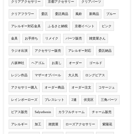
クリアアクセサリー
京都アクセサリー
クリアパーツ
クリアフラワー
委託
委託商品
風鈴
新商品
ブルー
アレルギー対応金具
ふるさと納税
京都イベント
ピンク
金具
お手持ち
リメイク
パーツ販売
雑貨屋さん
ラジオ出演
アクセサリー販売
アレルギー対応
委託納品
八坂神社
ヘアゴム
お直し
オーダー
ゴールド
レジン作品
マザーオブパール
大人気
ロングピアス
アクセサリー購入
オーダー商品
オーダー注文
コサージュ
レインボーローズ
ブレスレット
2連
伏見区
三角パーツ
ピアス販売
Salyuthenin
カラフルチャーム
チャーム販売
アレルギー
加工
雑貨屋
ローズアクセサリー
紫陽花