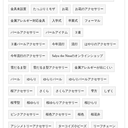
金具未設置
たっぷりミモザ
お花
お花のアクセサリー
金属アレルギー対応金具
入学式
卒業式
フォーマル
パールアクセサリー
パールアイテム
３連
３連パールアクセサリー
今年流行
流行
はやりのアクセサリー
今年流行のアクセサリー
Salyu the Ninaのオンラインショップ
雪だるま型
雪だるま型アクセサリー
金属アレルギーが出にくい
パール
ゆらり
ゆらりパール
ゆらりパールアクセサリー
桜アクセサリー
さくら
さくらアクセサリー
雫方
しずく
桜雫型
桜ゆらり
桜ゆらりアクセサリー
桜ひらり
ピンクアクセサリー
桜色アクセサリー
桜色
桜花弁
アシンメトリーアクセサリー
ターコイズ小ビーズ
リーフチェーン