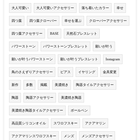
大人可愛い
大人可愛いアクセサリー
落ち着いたカラー
幸せ
四つ葉
四つ葉クローバー
幸せを運ぶ
クローバーアクセサリー
四つ葉アクセサリー
BASE
天然石ブレスレット
パワーストーン
パワーストーンブレスレット
願いが叶う
願いが叶うパワーストーン
願いが叶うブレスレット
Instagram
鳥のさえずりアクセサリー
ピアス
イヤリング
金具変更
新作
多数
掲載
美濃焼き
陶器タイルアクセサリー
陶器
陶器アクセサリー
美濃焼き陶器
美濃焼き陶器タイルアクセサリー
ボールペン
高品質シリコンオイル
スワロフスキー
アクアマリン
アクアマリンスワロフスキー
メンズ
メンズアクセサリー