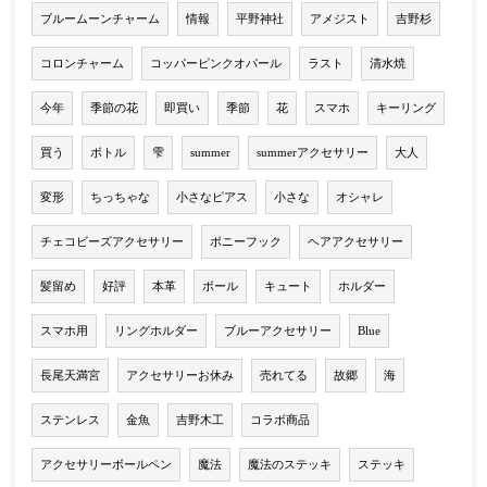
ブルームーンチャーム
情報
平野神社
アメジスト
吉野杉
コロンチャーム
コッパーピンクオパール
ラスト
清水焼
今年
季節の花
即買い
季節
花
スマホ
キーリング
買う
ボトル
雫
summer
summerアクセサリー
大人
変形
ちっちゃな
小さなピアス
小さな
オシャレ
チェコビーズアクセサリー
ポニーフック
ヘアアクセサリー
髪留め
好評
本革
ボール
キュート
ホルダー
スマホ用
リングホルダー
ブルーアクセサリー
Blue
長尾天満宮
アクセサリーお休み
売れてる
故郷
海
ステンレス
金魚
吉野木工
コラボ商品
アクセサリーボールペン
魔法
魔法のステッキ
ステッキ