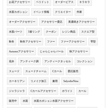
お花アクセサリー
ペリドット
オーダーピアス
キラキラ
水面カボション
イベント情報
クリエイター
作家
オーダーアクセサリー
アクセサリー委託
美濃焼きアクセサリー
水面パーツ
3連リング
クーポン
レジン商品
スクエア型
秋冬
秋冬アクセサリー
ファー
ファーアクセサリー
雫型
Autumnアクセサリー
じゃらじゃらパール
秋アクセサリー
花弁
アンティーク調
アンティークタッセル
コレクション
スェード
スェードチャーム
Cカール
委託販売
カーネリアン
リメイク加工
兼用
SalyutheNina
ジャラジャラ
Cカールアクセサリー
ホワイト
カール
販売中
水面
水面カボション水面アクセサリー