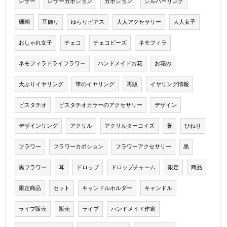
レザー
レザーカボション
カボション
シルバーリング
珊瑚
耳飾り
ゆらりピアス
大人アクセサリー
大人女子
おしゃれ女子
チェコ
チェコビーズ
ネモフィラ
ネモフィラドライフラワー
ハンドメイドお花
お花の
大ぶりイヤリング
華のイヤリング
再販
イヤリング情報
ピスタチオ
ピスタチオカラーのアクセサリー
デザイン
デザインリング
アクリル
アクリルターコイズ
蒼
ひねり
フラワー
フラワーカボション
フラワーアクセサリー
黒
黒フラワー
耳
ドロップ
ドロップチャーム
限定
商品
限定商品
セット
キャンドルホルダー
キャンドル
ライブ販売
販売
ライブ
ハンドメイド作家