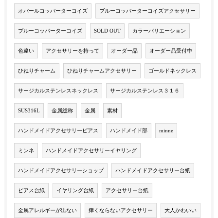
オパールコッパーターコイズ
ブルーコッパーターコイズアクセサリー
ブルーコッパーターコイズ
SOLD OUT
カラーバリエーション
色違い
アクセサリーを持って
オーダー品
オーダー品受付中
ひねりチャーム
ひねりチャームアクセサリー
ゴールドネックレス
サージカルステンレスネックレス
サージカルステンレス３１６
SUS316L
金属総称
金属
素材
ハンドメイドアクセサリーピアス
ハンドメイド部
minne
ミンネ
ハンドメイドアクセサリーイヤリング
ハンドメイドアクセサリーショップ
ハンドメイドアクセサリー台紙
ピアス台紙
イヤリング台紙
アクセサリー台紙
金属アレルギーが出ない
痒くならないアクセサリー
大人かわいい