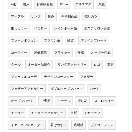
4連
購入
お客様着画
X'mas
クリスマス
八坂
マーブル
リング
休み
今年初商品
推しカツ
推しカラー
イエロー
レインボー水晶
エステサロン美空
ファーカボション
ブラウン系
雑貨
デザインプレート
コースター
黒蝶真珠
フライヤー
作成
オーダー作成
クール
オーダー品紹介
リングアクセサリー
ロゴ
変更
フォーマルコーデ
デザインコースター
フェザー
フェザーアクセサリー
ダブルオープンハート
ハート
オープンハート
ご褒美
コーラル
押し花
ストロベリー
チェリー
チェリーアクセサリー
台紙
イヤーカフ
イヤーカフのオーダー
着けやすい
透明感
プチゴージャス