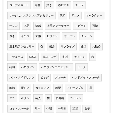
コーディネート
赤色
好き
赤ピアス
スーツ
サージカルステンレスアクセサリー
依頼
アニメ
キャラクター
サロン
上品
涼感
上品アクセサリー
リピート
可憐
儚さ
イチゴ
太陽
ビタミン
オーバル
チェーン
清水焼アクセサリー
色
紹介
サプライズ
登場
お勧め
リデュース
SDGZ
青のリング
幻想
チャトン
秋
綺麗
ハロウィン
ハロウィンアクセサリー
ビック
ハンドメイドリング
ビッグ
ブローチ
ハンドメイドブローチ
地球
優しい
カッコいい
希望
アンサンブル
革
エコ
ボタン
芸人
猫
番外編
コットン
コットンパール
年末
休暇
一年間
2023
女子