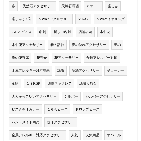
春
天然石アクセサリー
天然石瑪瑙
アゲート
楽しみ
楽しみが2倍
２WAYアクセサリー
２WAY
２WAYイヤリング
2WAYピアス
名刺
新しい名刺
店舗名刺
水中花
水中花アクセサリー
春の訪れ
春の訪れアクセサリー
春の
春の花寄席
花寄せ
花アクセサリー
金属アレルギー対応
金属アレルギー対応商品
瑪瑙
瑪瑙アクセサリー
チョーカー
革紐
１８KGP
瑪瑙ネックレス
瑪瑙天然石
大人かっこいいアクセサリー
シルバー
シルバーアクセサリー
ピスタチオカラー
ころんビーズ
ドロップビーズ
ハンドメイド商品
新作アクセサリー
金属アレルギー対応アクセサリー
人気
人気商品
オパール