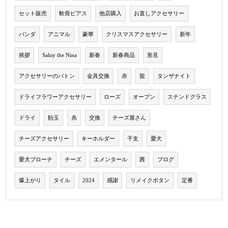
セット販売
軟骨ピアス
他店購入
お直しアクセサリー
パンダ
アニマル
豪華
クリスマスアクセサリー
新年
挨拶
Saluy the Nina
新春
新春商品
形見
アクセサリーのバトン
金具交換
赤
龍
タンザナイト
ドライフラワーアクセサリー
ローズ
オープン
ステンドグラス
ドライ
飴玉
糸
交換
チーズ屋さん
チーズアクセサリー
キーホルダー
干支
愛犬
愛犬ブローチ
チーズ
エメンタール
茜
ブログ
爆上がり
タイル
2024
感謝
リメイクボタン
定番