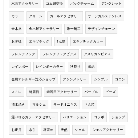
水面アクセサリー
ゴム紐交換
バッグチャーム
アンクレット
カラー
グリーン
カールアクセサリー
サージカルステンレス
金木犀
金木犀アクセサリー
唯一無二
デザインチェーン
お客様
エキゾチック
1点物
エキゾチックカラー
フレンチフック
フレンチフックピアス
アメリカンピアス
レインボー
レインボーカラー
秋祭り
出品
金属アレルギー対応ショップ
アシンメトリー
シンプル
コロン
スミレ
綺麗目
綺麗目アクセサリー
パープル
ビーズ
清水焼き
マルシェ
サードオニキス
さん粒
選べれるカラーアクセサリー
バリエーション
コラボ
ショップ
お正月
水引
箸留め
天然
シェル
シェルアクセサリー