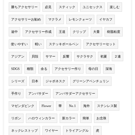
勝ちアクセサリー
必見
スティック
ユニセックス
楽しむ
アクセサリーお勧め
マクラメ
レモンクォーツ
イヤカフ
途中
アクセサリー作成
王道
クリップ
大量
樹脂粘度
使いやすい
軽い
ステッキボールペン
アクセサリーセット
アジアン
貝殻
サマー
反響
サクラサク
初夏
２連
SDGS
種類
余る
アクセサリー作り
母の日
深海
シリーズ
日本
ジャポネスク
グリーンアベンチュリン
手作り
アンバサダー
アンバサダーアクセサリー
マゼンダピンク
Flower
華
No.1
海外
ステンレス製
リボン
ハロウィンカラー
新カラー
簡単
お念珠
ネックレストップ
ワイヤー
トライアングル
虎