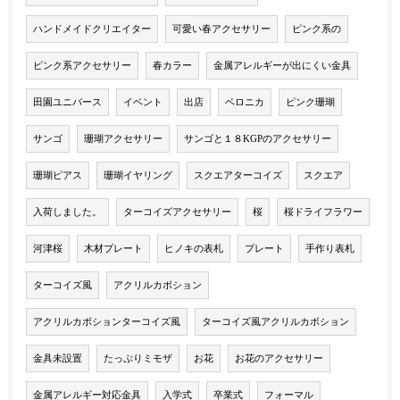
ハンドメイドクリエイター
可愛い春アクセサリー
ピンク系の
ピンク系アクセサリー
春カラー
金属アレルギーが出にくい金具
田園ユニバース
イベント
出店
ベロニカ
ピンク珊瑚
サンゴ
珊瑚アクセサリー
サンゴと１８KGPのアクセサリー
珊瑚ピアス
珊瑚イヤリング
スクエアターコイズ
スクエア
入荷しました。
ターコイズアクセサリー
桜
桜ドライフラワー
河津桜
木材プレート
ヒノキの表札
プレート
手作り表札
ターコイズ風
アクリルカボション
アクリルカボションターコイズ風
ターコイズ風アクリルカボション
金具未設置
たっぷりミモザ
お花
お花のアクセサリー
金属アレルギー対応金具
入学式
卒業式
フォーマル