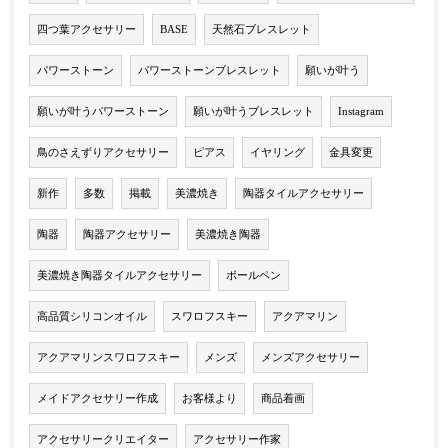
四つ葉アクセサリー
BASE
天然石ブレスレット
パワーストーン
パワーストーンブレスレット
願いが叶う
願いが叶うパワーストーン
願いが叶うブレスレット
Instagram
鳥のさえずりアクセサリー
ピアス
イヤリング
金具変更
新作
多数
掲載
美濃焼き
陶器タイルアクセサリー
陶器
陶器アクセサリー
美濃焼き陶器
美濃焼き陶器タイルアクセサリー
ボールペン
高品質シリコンオイル
スワロフスキー
アクアマリン
アクアマリンスワロフスキー
メンズ
メンズアクセサリー
メイドアクセサリー作成
お客様より
商品着画
アクセサリークリエイター
アクセサリー作家