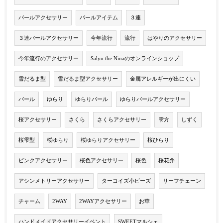
パールアクセサリー
パールアイテム
３連
３連パールアクセサリー
今年流行
流行
はやりのアクセサリー
今年流行のアクセサリー
Salyu the Ninaのオンラインショップ
雪だるま型
雪だるま型アクセサリー
金属アレルギーが出にくい
パール
ゆらり
ゆらりパール
ゆらりパールアクセサリー
桜アクセサリー
さくら
さくらアクセサリー
雫方
しずく
桜雫型
桜ゆらり
桜ゆらりアクセサリー
桜ひらり
ピンクアクセサリー
桜色アクセサリー
桜色
桜花弁
アシンメトリーアクセサリー
ターコイズ小ビーズ
リーフチェーン
チャーム
2WAY
2WAYアクセサリー
お華
ハンドメイドアクセサリーイベント
SWEETマルシェ