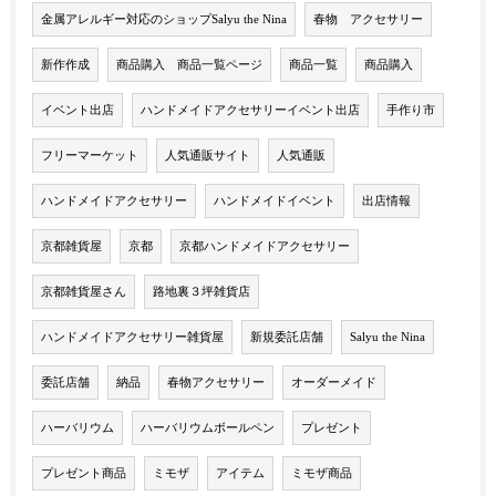
金属アレルギー対応のショップSalyu the Nina
春物 アクセサリー
新作作成
商品購入 商品一覧ページ
商品一覧
商品購入
イベント出店
ハンドメイドアクセサリーイベント出店
手作り市
フリーマーケット
人気通販サイト
人気通販
ハンドメイドアクセサリー
ハンドメイドイベント
出店情報
京都雑貨屋
京都
京都ハンドメイドアクセサリー
京都雑貨屋さん
路地裏３坪雑貨店
ハンドメイドアクセサリー雑貨屋
新規委託店舗
Salyu the Nina
委託店舗
納品
春物アクセサリー
オーダーメイド
ハーバリウム
ハーバリウムボールペン
プレゼント
プレゼント商品
ミモザ
アイテム
ミモザ商品