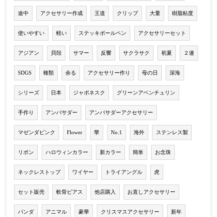
途中
アクセサリー作成
王道
クリップ
大量
樹脂粘度
使いやすい
軽い
ステッキボールペン
アクセサリーセット
アジアン
貝殻
サマー
反響
サクラサク
初夏
２連
SDGS
種類
余る
アクセサリー作り
母の日
深海
シリーズ
日本
ジャポネスク
グリーンアベンチュリン
手作り
アンバサダー
アンバサダーアクセサリー
マゼンダピンク
Flower
華
No.1
海外
ステンレス製
リボン
ハロウィンカラー
新カラー
簡単
お念珠
ネックレストップ
ワイヤー
トライアングル
虎
セット販売
軟骨ピアス
他店購入
お直しアクセサリー
パンダ
アニマル
豪華
クリスマスアクセサリー
新年