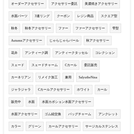
オーダーアクセサリー
アクセサリー委託
美濃焼きアクセサリー
水面パーツ
3連リング
クーポン
レジン商品
スクエア型
秋冬
秋冬アクセサリー
ファー
ファーアクセサリー
雫型
Autumnアクセサリー
じゃらじゃらパール
秋アクセサリー
花弁
アンティーク調
アンティークタッセル
コレクション
スェード
スェードチャーム
Cカール
委託販売
カーネリアン
リメイク加工
兼用
SalyutheNina
ジャラジャラ
Cカールアクセサリー
ホワイト
カール
販売中
水面
水面カボション水面アクセサリー
水面アクセサリー
ゴム紐交換
バッグチャーム
アンクレット
カラー
グリーン
カールアクセサリー
サージカルステンレス