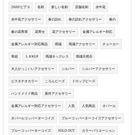
2WAYピアス
名刺
新しい名刺
店舗名刺
水中花
水中花アクセサリー
春の訪れ
春の訪れアクセサリー
春の
春の花寄席
花寄せ
花アクセサリー
金属アレルギー対応
金属アレルギー対応商品
瑪瑙
瑪瑙アクセサリー
チョーカー
革紐
１８KGP
瑪瑙ネックレス
瑪瑙天然石
大人かっこいいアクセサリー
シルバー
シルバーアクセサリー
ピスタチオカラー
ころんビーズ
ドロップビーズ
ハンドメイド商品
新作アクセサリー
金属アレルギー対応アクセサリー
人気
人気商品
オパール
オパールコッパーターコイズ
ブルーコッパーターコイズアクセサリー
ブルーコッパーターコイズ
SOLD OUT
カラーバリエーション