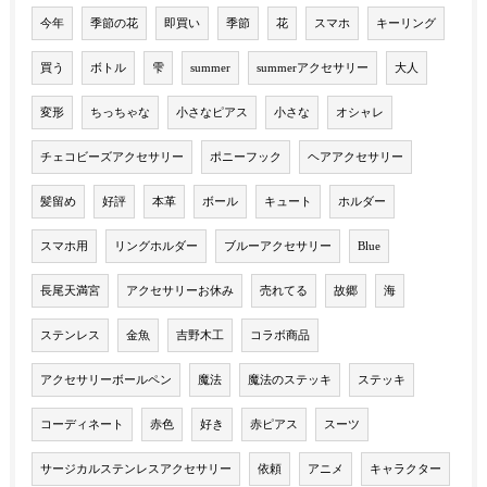
今年
季節の花
即買い
季節
花
スマホ
キーリング
買う
ボトル
雫
summer
summerアクセサリー
大人
変形
ちっちゃな
小さなピアス
小さな
オシャレ
チェコビーズアクセサリー
ポニーフック
ヘアアクセサリー
髪留め
好評
本革
ボール
キュート
ホルダー
スマホ用
リングホルダー
ブルーアクセサリー
Blue
長尾天満宮
アクセサリーお休み
売れてる
故郷
海
ステンレス
金魚
吉野木工
コラボ商品
アクセサリーボールペン
魔法
魔法のステッキ
ステッキ
コーディネート
赤色
好き
赤ピアス
スーツ
サージカルステンレスアクセサリー
依頼
アニメ
キャラクター