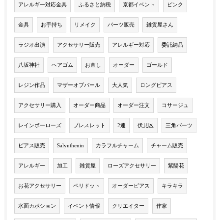
アレルギー対応金具
ふるさと納税
京都イベント
ピンク
金具
お手持ち
リメイク
パーツ販売
雑貨屋さん
ラジオ出演
アクセサリー販売
アレルギー対応
委託納品
八坂神社
ヘアゴム
お直し
オーダー
ゴールド
レジン作品
マザーオブパール
大人気
ロングピアス
アクセサリー購入
オーダー商品
オーダー注文
コサージュ
レインボーローズ
ブレスレット
2連
伏見区
三角パーツ
ピアス販売
Salyuthenin
カラフルチャーム
チャーム販売
アレルギー
加工
雑貨屋
ローズアクセサリー
紫陽花
お花アクセサリー
ペリドット
オーダーピアス
キラキラ
水面カボション
イベント情報
クリエイター
作家