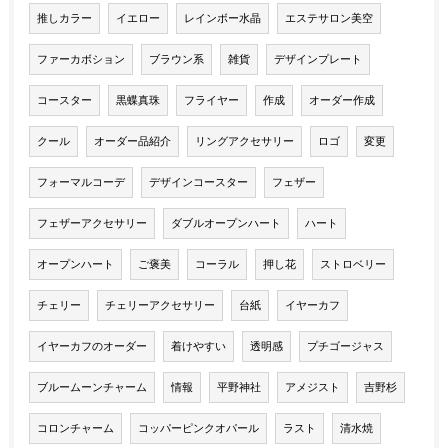
推しカラー
イエロー
レインボー水晶
エステサロン美空
ファーカボション
ブラウン系
雑貨
デザインプレート
コースター
黒蝶真珠
フライヤー
作成
オーダー作成
クール
オーダー品紹介
リングアクセサリー
ロゴ
変更
フォーマルコーデ
デザインコースター
フェザー
フェザーアクセサリー
ダブルオープンハート
ハート
オープンハート
ご褒美
コーラル
押し花
ストロベリー
チェリー
チェリーアクセサリー
台紙
イヤーカフ
イヤーカフのオーダー
着けやすい
透明感
プチゴージャス
ブルームーンチャーム
情報
平野神社
アメジスト
吉野杉
コロンチャーム
コッパーピンクオパール
ラスト
清水焼