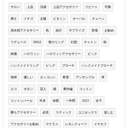
サロン
上品
涼感
上品アクセサリー
リピート
可憐
儚さ
イチゴ
太陽
ビタミン
オーバル
チェーン
清水焼アクセサリー
色
紹介
サプライズ
登場
お勧め
リデュース
SDGZ
青のリング
幻想
チャトン
秋
綺麗
ハロウィン
ハロウィンアクセサリー
ビック
ハンドメイドリング
ビッグ
ブローチ
ハンドメイドブローチ
地球
優しい
カッコいい
希望
アンサンブル
革
エコ
ボタン
芸人
猫
番外編
コットン
コットンパール
年末
休暇
一年間
2023
女子
勝ちアクセサリー
必見
スティック
ユニセックス
楽しむ
アクセサリーお勧め
マクラメ
レモンクォーツ
イヤカフ