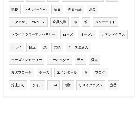
挨拶
Saluy the Nina
新春
新春商品
形見
アクセサリーのバトン
金具交換
赤
龍
タンザナイト
ドライフラワーアクセサリー
ローズ
オープン
ステンドグラス
ドライ
飴玉
糸
交換
チーズ屋さん
チーズアクセサリー
キーホルダー
干支
愛犬
愛犬ブローチ
チーズ
エメンタール
茜
ブログ
爆上がり
タイル
2024
感謝
リメイクボタン
定番