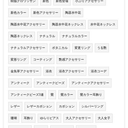
樹脂クロワッサン
新色
新色登場
小ぶりアクセサリー
新色カラー
新色アクセサリー
陶器水中花
陶器水中花アクセサリー
陶器水中花ネックレス
水中花ネックレス
陶器ネックレス
ナチュラル
ナチュラルカラー
ナチュラルアクセサリー
ボタニカル
変更リング
うる艶
変形リング
コーティング
艶感アクセサリー
金魚草アクセサリー
浴衣
浴衣アクセサリー
浴衣コーデ
アンティーク
アンティークビーズ
アンティークアクセサリー
アンティークビーズ3連
鶯
鶯カラー
鶯カラー耳飾り
レザー
レザーカボション
カボション
シルバーリング
珊瑚
耳飾り
ゆらりピアス
大人アクセサリー
大人女子