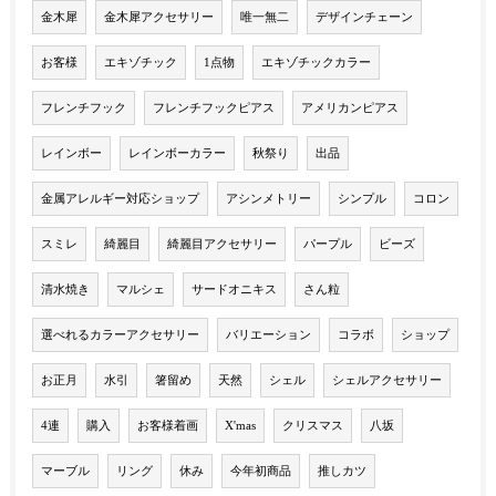
金木犀
金木犀アクセサリー
唯一無二
デザインチェーン
お客様
エキゾチック
1点物
エキゾチックカラー
フレンチフック
フレンチフックピアス
アメリカンピアス
レインボー
レインボーカラー
秋祭り
出品
金属アレルギー対応ショップ
アシンメトリー
シンプル
コロン
スミレ
綺麗目
綺麗目アクセサリー
パープル
ビーズ
清水焼き
マルシェ
サードオニキス
さん粒
選べれるカラーアクセサリー
バリエーション
コラボ
ショップ
お正月
水引
箸留め
天然
シェル
シェルアクセサリー
4連
購入
お客様着画
X'mas
クリスマス
八坂
マーブル
リング
休み
今年初商品
推しカツ