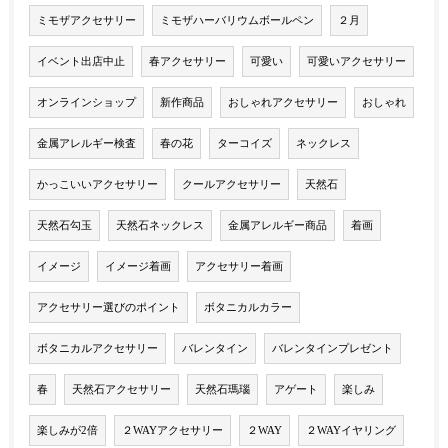
ミモザアクセサリー
ミモザハーバリウムボールペン
２月
イベント出店中止
春アクセサリー
可愛い
可愛いアクセサリー
オンラインショップ
新作商品
おしゃれアクセサリー
おしゃれ
金属アレルギー検査
春の花
ターコイズ
ネックレス
かっこいいアクセサリー
クールアクセサリー
天然石
天然石勾玉
天然石ネックレス
金属アレルギー商品
着画
イメージ
イメージ着画
アクセサリー着画
アクセサリー選びのポイント
ボタニカルカラー
ボタニカルアクセサリー
バレンタイン
バレンタインプレゼント
春
天然石アクセサリー
天然石瑪瑙
アゲート
楽しみ
楽しみが2倍
２WAYアクセサリー
２WAY
２WAYイヤリング