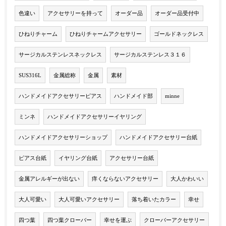
色違い
アクセサリーを持って
オーダー品
オーダー品受付中
ひねりチャーム
ひねりチャームアクセサリー
ゴールドネックレス
サージカルステンレスネックレス
サージカルステンレス３１６
SUS316L
金属総称
金属
素材
ハンドメイドアクセサリーピアス
ハンドメイド部
minne
ミンネ
ハンドメイドアクセサリーイヤリング
ハンドメイドアクセサリーショップ
ハンドメイドアクセサリー台紙
ピアス台紙
イヤリング台紙
アクセサリー台紙
金属アレルギーが出ない
痒くならないアクセサリー
大人かわいい
大人可愛い
大人可愛いアクセサリー
落ち着いたカラー
幸せ
四つ葉
四つ葉クローバー
幸せを運ぶ
クローバーアクセサリー