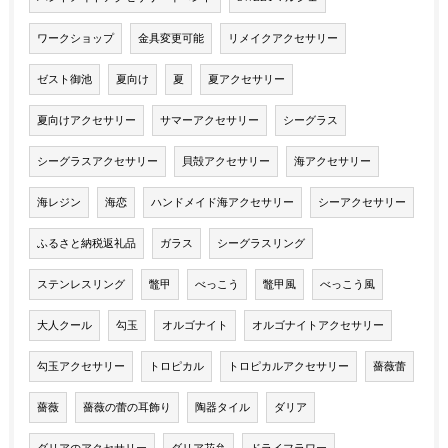
ワークショップ
金具変更可能
リメイクアクセサリー
ゼスト御池
夏向け
夏
夏アクセサリー
夏向けアクセサリー
サマーアクセサリー
シーグラス
シーグラスアクセサリー
貝殻アクセサリー
海アクセサリー
海レジン
海恋
ハンドメイド海アクセサリー
シーアクセサリー
ふるさと納税返礼品
ガラス
シーグラスリング
ステンレスリング
鼈甲
べっこう
鼈甲風
べっこう風
大人クール
勾玉
オルゴナイト
オルゴナイトアクセサリー
勾玉アクセサリー
トロピカル
トロピカルアクセサリー
薔薇蕾
薔薇
薔薇の蕾の耳飾り
陶器タイル
ダリア